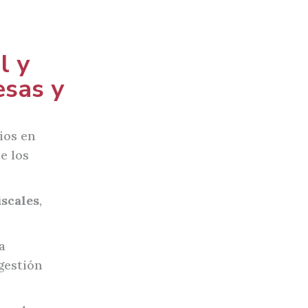
l y
esas y
ios en
de los
iscales
,
a
gestión