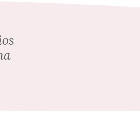
ios
ma