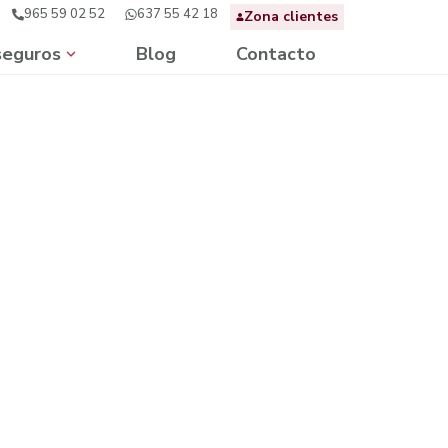
965 59 02 52
637 55 42 18
Zona clientes
seguros
Blog
Contacto